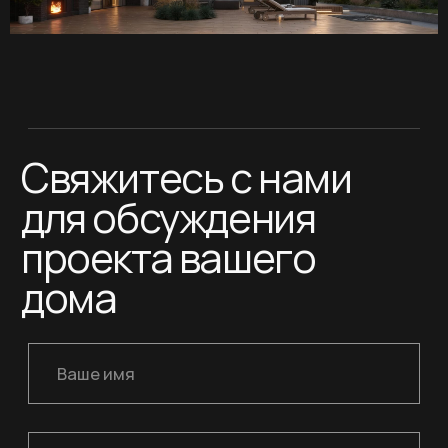
TELEGRAM
сайт разработан
INS*
brule.agency
PINTEREST
* Организация Mеtа, а также её продукты Instаgrаm и
Fаcеbооk, признаны экстремистскими и запрещены на
территории РФ.
Политика конфиденциальности
© 2026 все права защищены