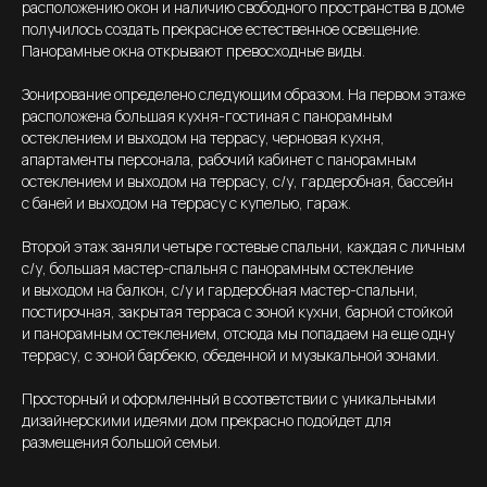
расположению окон и наличию свободного пространства в доме
для обсуждения
получилось создать прекрасное естественное освещение.
проекта вашего
Панорамные окна открывают превосходные виды.
дома
Зонирование определено следующим образом. На первом этаже
расположена большая кухня-гостиная с панорамным
остеклением и выходом на террасу, черновая кухня,
апартаменты персонала, рабочий кабинет с панорамным
остеклением и выходом на террасу, с/у, гардеробная, бассейн
с баней и выходом на террасу с купелью, гараж.
Второй этаж заняли четыре гостевые спальни, каждая с личным
с/у, большая мастер-спальня с панорамным остекление
и выходом на балкон, с/у и гардеробная мастер-спальни,
постирочная, закрытая терраса с зоной кухни, барной стойкой
и панорамным остеклением, отсюда мы попадаем на еще одну
email
террасу, с зоной барбекю, обеденной и музыкальной зонами.
myearch@yandex.ru
Просторный и оформленный в соответствии с уникальными
Я даю
согласие на обработку своих
дизайнерскими идеями дом прекрасно подойдет для
персональных данных
в соответствии
размещения большой семьи.
с Политикой обработки
персональных данных. С
Политикой