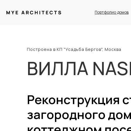
Портфолио домов
Построена в КП "Усадьба Бергов", Москва
ВИЛЛА NASL
Реконструкция с
загородного дом
коттеджном пос