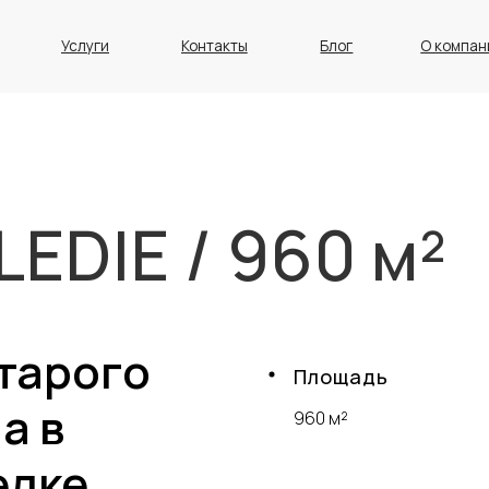
Услуги
Контакты
Блог
О компании
EDIE / 960 м²
тарого
Площадь
а в
960 м²
елке