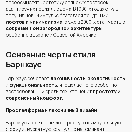
переосмыслять эстетику сельских построек,
адаптируя их под жилые дома. В 1980-х годах стиль
получил новый импульс благодаря тенденции
лофтов и минимализма
, а уже в 2000-х стал частью
современной загородной архитектуры
,
особенно в Европе и Северной Америке.
Основные черты стиля
Барнхаус
Барнхаус сочетает
лаконичность
,
экологичность
и
функциональность
, что делает его особенно
востребованным среди тех, кто ценит
простоту и
современный комфорт
.
Простая форма и лаконичный дизайн
Барнхаусы обычно имеют простую прямоугольную
форму и двускатную крышу, что напоминает